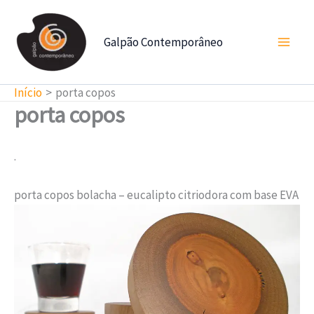
Ir
para
Galpão Contemporâneo
o
conteúdo
Início
porta copos
porta copos
.
porta copos bolacha – eucalipto citriodora com base EVA