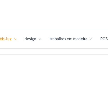
éis-luz
design
trabalhos em madeira
POS