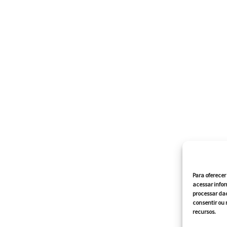
Para oferece
acessar infor
processar da
consentir ou 
recursos.