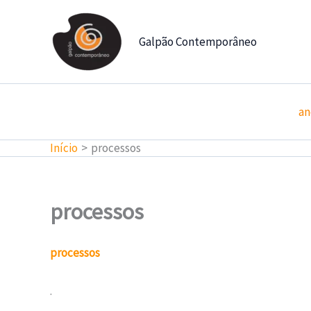
Ir
para
Galpão Contemporâneo
o
conteúdo
an
Início
processos
processos
processos
.