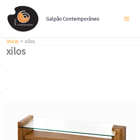
Ir
para
Galpão Contemporâneo
o
conteúdo
Início
xilos
xilos
.
.